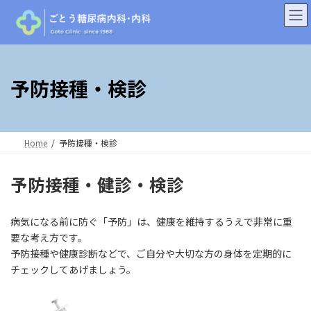
コ
ナ
ン
ビ
テ
ゲ
ン
ー
ツ
シ
へ
ョ
予防接種・検診
ス
ン
キ
に
ッ
移
プ
動
Home
予防接種・検診
予防接種・健診・検診
病気になる前に防ぐ「予防」は、健康を維持するうえで非常に重
要な考え方です。
予防接種や健康診断などで、ご自分や大切な方の身体を定期的に
チェックしてあげましょう。